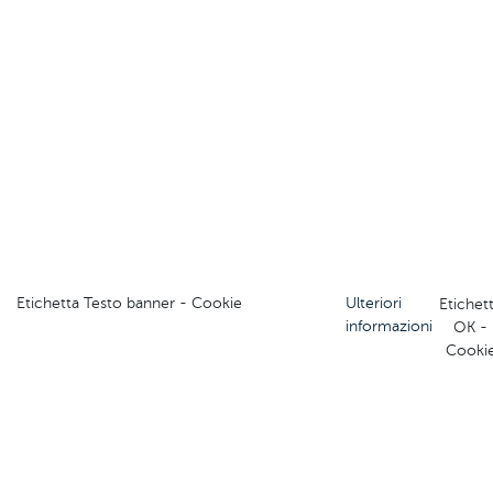
Etichetta Testo banner - Cookie
Ulteriori
Etichet
informazioni
OK -
Cooki
Visita il sito del Comitato Regionale