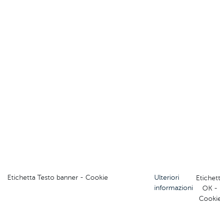
Etichetta Testo banner - Cookie
Ulteriori
Etichet
informazioni
OK -
Cooki
Visita il sito del Comitato Regionale