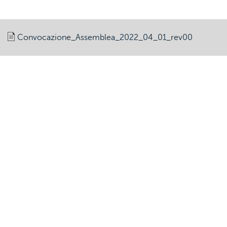
Convocazione_Assemblea_2022_04_01_rev00