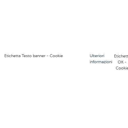
Etichetta Testo banner - Cookie
Ulteriori
Etichet
informazioni
OK -
Cooki
Visita il sito del Comitato Regionale